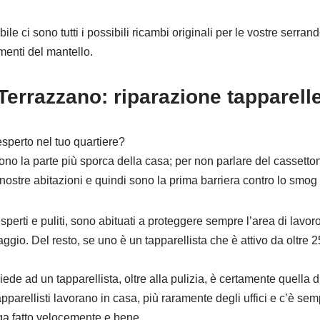
ile ci sono tutti i possibili ricambi originali per le vostre serrand
menti del mantello.
errazzano: riparazione tapparell
esperto nel tuo quartiere?
ono la parte più sporca della casa; per non parlare del cassett
nostre abitazioni e quindi sono la prima barriera contro lo smog 
esperti e puliti, sono abituati a proteggere sempre l’area di lavoro 
aggio. Del resto, se uno è un tapparellista che è attivo da oltre
iede ad un tapparellista, oltre alla pulizia, è certamente quella d
apparellisti lavorano in casa, più raramente degli uffici e c’è se
ga fatto velocemente e bene.