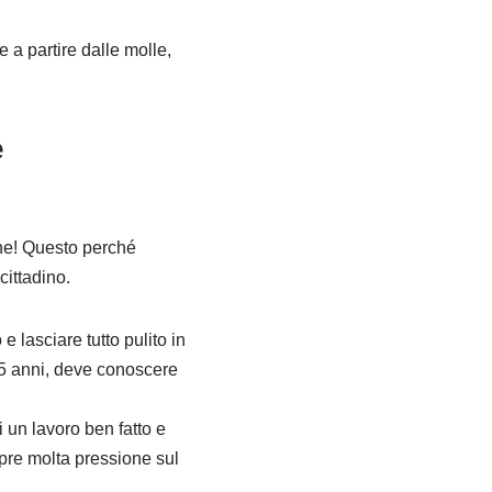
e a partire dalle molle,
e
one! Questo perché
cittadino.
e lasciare tutto pulito in
 25 anni, deve conoscere
i un lavoro ben fatto e
mpre molta pressione sul