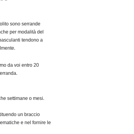
olito sono serrande
anche per modalità del
 basculanti tendono a
lmente.
amo da voi entro 20
serranda.
che settimane o mesi.
stituendo un braccio
lematiche e nel fornire le