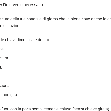
 l’intervento necessario.
ertura della tua porta sia di giorno che in piena notte anche la 
te situazioni:
 le chiavi dimenticate dentro
ate
atura
a
nziona
e non gira
to fuori con la porta semplicemente chiusa (senza chiave girata),