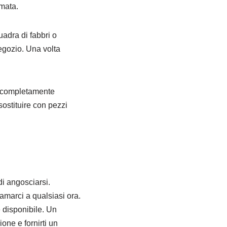
amata.
adra di fabbri o
negozio. Una volta
e, completamente
sostituire con pezzi
di angosciarsi.
iamarci a qualsiasi ora.
 disponibile. Un
one e fornirti un