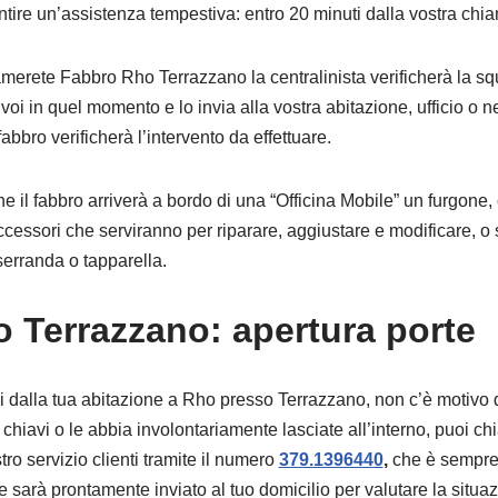
antire un’assistenza tempestiva: entro 20 minuti dalla vostra chi
erete Fabbro Rho Terrazzano la centralinista verificherà la squ
a voi in quel momento e lo invia alla vostra abitazione, ufficio o 
 fabbro verificherà l’intervento da effettuare.
 che il fabbro arriverà a bordo di una “Officina Mobile” un furgon
 accessori che serviranno per riparare, aggiustare e modificare, o 
 serranda o tapparella.
 Terrazzano: apertura porte
uori dalla tua abitazione a Rho presso Terrazzano, non c’è motivo 
chiavi o le abbia involontariamente lasciate all’interno, puoi ch
stro servizio clienti tramite il numero
379.1396440
,
che è sempre
e sarà prontamente inviato al tuo domicilio per valutare la situazi