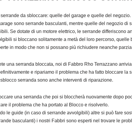
 serrande da sbloccare: quelle del garage e quelle del negozio.
garage sono serrande basculanti, mentre quelle del negozio di s
ibili. Se dotate di un motore elettrico, le serrande differiscono 
lgibili si bloccano solitamente a metà del loro percorso, quelle
perte in modo che non si possano più richiudere neanche parzia
vete una serranda bloccata, noi di Fabbro Rho Terrazzano arrivi
efinitivamente e ripariamo il problema che ha fatto bloccare la 
 di sblocco serranda sono anche interventi di riparazione.
loccare una serranda che poi si bloccherà nuovamente dopo po
are il problema che ha portato al Blocco e risolverlo.
do le guide (in caso di serrande avvolgibili) altre si può fare so
rande basculanti) i nostri Fabbri sono esperti nel trovare le prob