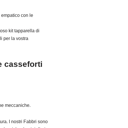
d empatico con le
so kit tapparella di
i per la vostra
 casseforti
che meccaniche.
ura. I nostri Fabbri sono