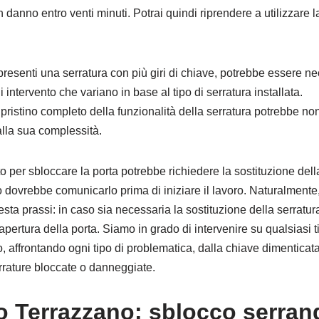
danno entro venti minuti. Potrai quindi riprendere a utilizzare la
 presenti una serratura con più giri di chiave, potrebbe essere n
i intervento che variano in base al tipo di serratura installata.
 ripristino completo della funzionalità della serratura potrebbe 
alla sua complessità.
nto per sbloccare la porta potrebbe richiedere la sostituzione della
 dovrebbe comunicarlo prima di iniziare il lavoro. Naturalmente,
ta prassi: in caso sia necessaria la sostituzione della serratu
l’apertura della porta. Siamo in grado di intervenire su qualsiasi t
, affrontando ogni tipo di problematica, dalla chiave dimenticata 
errature bloccate o danneggiate.
 Terrazzano: sblocco serran