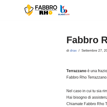
Vai
al
contenuto
Fabbro R
di
drax
Settembre 27, 2
Terrazzano
è una frazi
Fabbro Rho Terrazzano
Nel caso in cui tu sia r
Hai bisogno di assistenz
Chiamate Fabbro Rho Ter