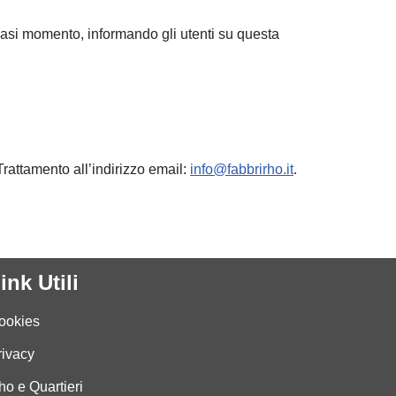
alsiasi momento, informando gli utenti su questa
Trattamento all’indirizzo email:
info@fabbrirho.it
.
ink Utili
ookies
rivacy
ho e Quartieri